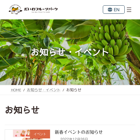
コ
ナ
ン
ビ
EN
テ
ゲ
ン
ー
ツ
シ
へ
ョ
ス
ン
キ
に
お知らせ・イベント
ッ
移
プ
動
HOME
お知らせ・イベント
お知らせ
お知らせ
新春イベントのお知らせ
イベント
2022年12月26日