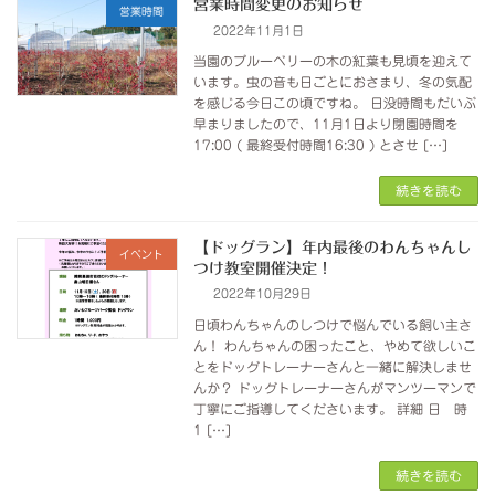
営業時間変更のお知らせ
営業時間
2022年11月1日
当園のブルーベリーの木の紅葉も見頃を迎えて
います。虫の音も日ごとにおさまり、冬の気配
を感じる今日この頃ですね。 日没時間もだいぶ
早まりましたので、11月1日より閉園時間を
17:00 ( 最終受付時間16:30 ) とさせ […]
続きを読む
【ドッグラン】年内最後のわんちゃんし
イベント
つけ教室開催決定！
2022年10月29日
日頃わんちゃんのしつけで悩んでいる飼い主さ
ん！ わんちゃんの困ったこと、やめて欲しいこ
とをドッグトレーナーさんと一緒に解決しませ
んか？ ドッグトレーナーさんがマンツーマンで
丁寧にご指導してくださいます。 詳細 日 時
1 […]
続きを読む