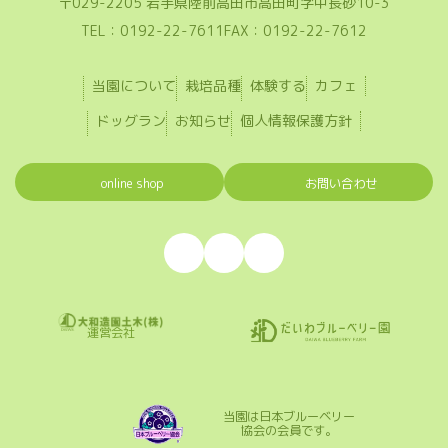
〒029-2205 岩手県陸前高田市高田町字中長砂10-3
TEL：0192-22-7611
FAX：0192-22-7612
当園について
栽培品種
体験する
カフェ
ドッグラン
お知らせ
個人情報保護方針
online shop
お問い合わせ
ア
ア
ア
イ
イ
イ
コ
コ
コ
ン
ン
ン
リ
リ
リ
ン
ン
ン
ク
ク
ク
運営会社
当園は日本ブルーベリー
協会の会員です。