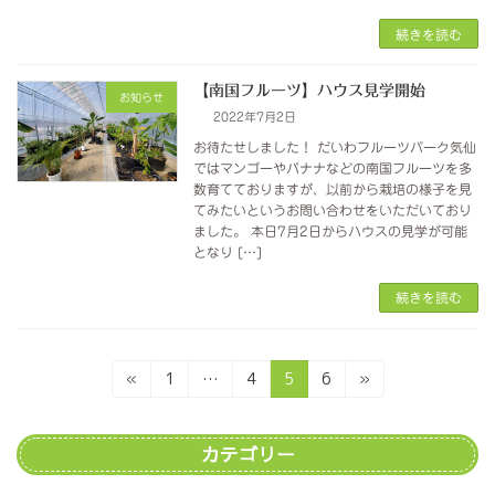
続きを読む
【南国フルーツ】ハウス見学開始
お知らせ
2022年7月2日
お待たせしました！ だいわフルーツパーク気仙
ではマンゴーやバナナなどの南国フルーツを多
数育てておりますが、以前から栽培の様子を見
てみたいというお問い合わせをいただいており
ました。 本日7月2日からハウスの見学が可能
となり […]
続きを読む
投
固
固
固
固
«
1
…
4
5
6
»
定
定
定
定
稿
ペ
ペ
ペ
ペ
ー
ー
ー
ー
の
カテゴリー
ジ
ジ
ジ
ジ
ペ