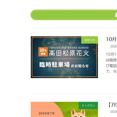
10
お知らせ
202
10月
は臨時
び電話
で、今
【7
ドッグラン
202