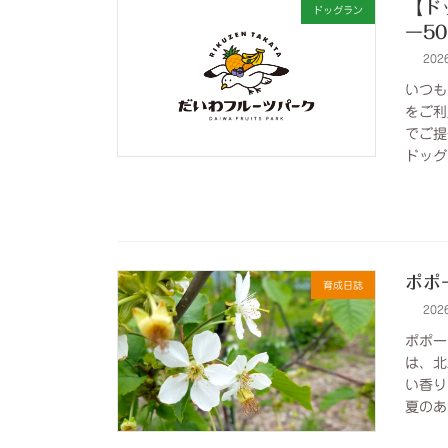
【ド
ドッグラン
ー5
202
いつも
をご利
でご提
ドッグ
ポポ
育成日誌
202
ポポー
は、北
い香り
夏のあ