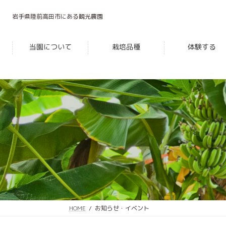
コ
ナ
ン
ビ
岩手県陸前高田市にある観光農園
テ
ゲ
ン
ー
当園について
栽培品種
体験する
ツ
シ
へ
ョ
ス
ン
キ
に
ッ
移
プ
動
HOME
お知らせ・イベント