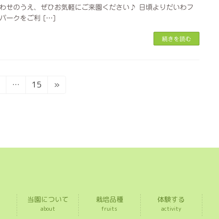
わせのうえ、ぜひお気軽にご来園ください♪ 日頃よりだいわフ
パークをご利 […]
続きを読む
固
固
2
…
15
»
定
定
ペ
ペ
ー
ー
ジ
ジ
当園について
栽培品種
体験する
about
fruits
activity