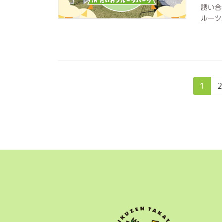
誘い合
ルーツ
投
固
1
定
稿
ペ
ー
の
ジ
ペ
ー
ジ
送
り