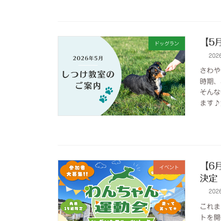
【5
ドッグラン
202
さわや
時期、
そんな
ます♪
【6
イベント
決定
202
これま
トを開