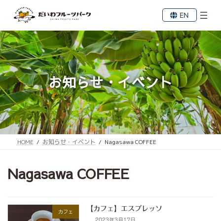
コ
ナ
ン
ビ
EN
テ
ゲ
ン
ー
ツ
シ
へ
ョ
ス
ン
キ
に
お知らせ・イベント
ッ
移
プ
動
HOME
お知らせ・イベント
Nagasawa COFFEE
Nagasawa COFFEE
【カフェ】エスプレッソ
カフェ
2023年3月17日