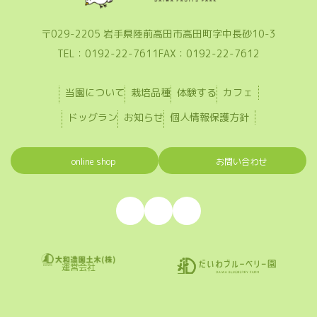
〒029-2205 岩手県陸前高田市高田町字中長砂10-3
TEL：0192-22-7611
FAX：0192-22-7612
当園について
栽培品種
体験する
カフェ
ドッグラン
お知らせ
個人情報保護方針
online shop
お問い合わせ
ア
ア
ア
イ
イ
イ
コ
コ
コ
ン
ン
ン
リ
リ
リ
ン
ン
ン
ク
ク
ク
運営会社