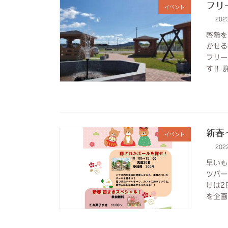
フリ
イベント
202
啓蟄を
かせる
フリー
す‼ 詳
新春
イベント
202
早いも
ツパー
けは2
を企画