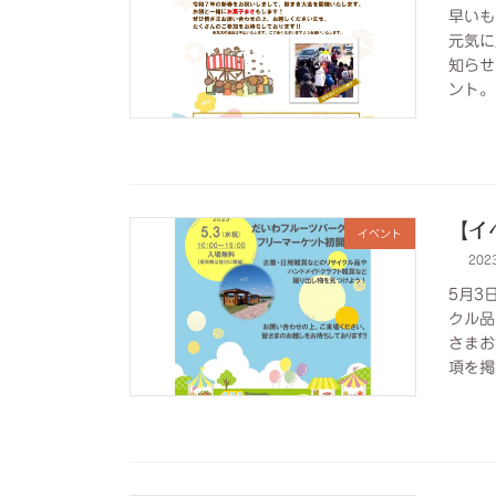
早いも
元気に
知らせ
ント。
【イ
イベント
202
5月3
クル品
さまお
項を掲