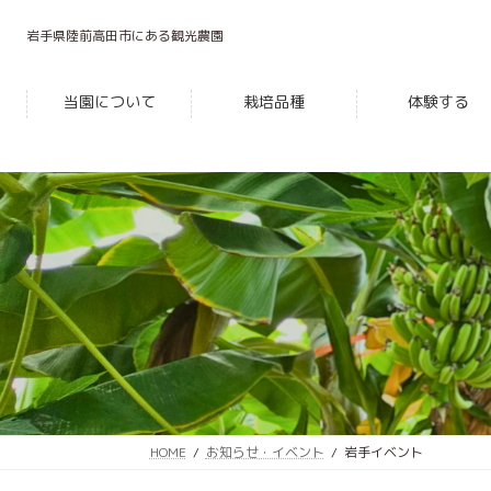
コ
ナ
ン
ビ
岩手県陸前高田市にある観光農園
テ
ゲ
ン
ー
当園について
栽培品種
体験する
ツ
シ
へ
ョ
ス
ン
キ
に
ッ
移
プ
動
HOME
お知らせ・イベント
岩手イベント