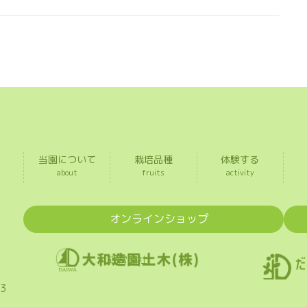
当園について
栽培品種
体験する
about
fruits
activity
グ
グ
オンラインショップ
ル
ル
ー
ー
プ
プ
運営会社
リ
リ
3
ン
ン