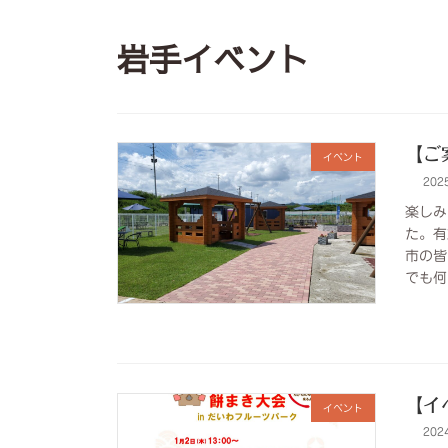
岩手イベント
【ご
イベント
202
楽しみ
た。有
市の皆
でも何
【イ
イベント
202