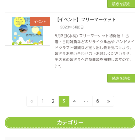
続きを読む
【イベント】フリーマーケット
イベント
2023年5月2日
5月3日(水祝) フリーマーケット初開催！ 古
着・日用雑貨などのリサイクル品や ハンドメイ
ドクラフト雑貨など掘り出し物を見つけよう。
皆さまお誘い合わせの上お越しくださいませ。
出店者の皆さまへ注意事項を掲載しますので、
[…]
続きを読む
投
固
固
固
固
固
«
1
2
3
4
…
6
»
定
定
定
定
定
稿
ペ
ペ
ペ
ペ
ペ
ー
ー
ー
ー
ー
の
カテゴリー
ジ
ジ
ジ
ジ
ジ
ペ