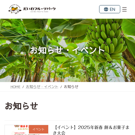
コ
ナ
ン
ビ
EN
テ
ゲ
ン
ー
ツ
シ
へ
ョ
ス
ン
キ
に
お知らせ・イベント
ッ
移
プ
動
HOME
お知らせ・イベント
お知らせ
お知らせ
【イベント】2025年新春 餅＆お菓子ま
イベント
き大会