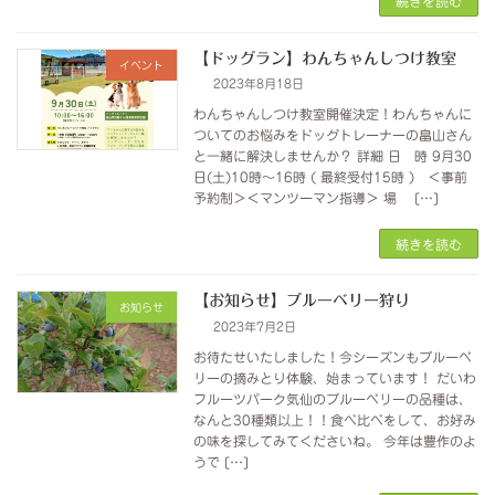
続きを読む
【ドッグラン】わんちゃんしつけ教室
イベント
2023年8月18日
わんちゃんしつけ教室開催決定！わんちゃんに
ついてのお悩みをドッグトレーナーの畠山さん
と一緒に解決しませんか？ 詳細 日 時 9月30
日(土)10時～16時 ( 最終受付15時 ) ＜事前
予約制＞＜マンツーマン指導＞ 場 […]
続きを読む
【お知らせ】ブルーベリー狩り
お知らせ
2023年7月2日
お待たせいたしました！今シーズンもブルーベ
リーの摘みとり体験、始まっています！ だいわ
フルーツパーク気仙のブルーベリーの品種は、
なんと30種類以上！！食べ比べをして、お好み
の味を探してみてくださいね。 今年は豊作のよ
うで […]