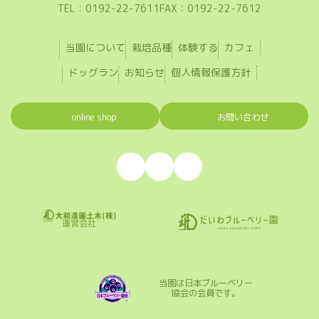
TEL：0192-22-7611
FAX：0192-22-7612
当園について
栽培品種
体験する
カフェ
ドッグラン
お知らせ
個人情報保護方針
online shop
お問い合わせ
ア
ア
ア
イ
イ
イ
コ
コ
コ
ン
ン
ン
リ
リ
リ
ン
ン
ン
ク
ク
ク
運営会社
当園は日本ブルーベリー
協会の会員です。