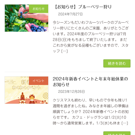
【お知らせ】ブルーベリー狩り
お知らせ
2024年7月27日
今シーズンもだいわフルーツパークのブルーベ
リー狩りにたくさんのご来園、ありがとうござ
います。2024年度のブルーベリー狩りは7月
28日(日)をもちまして終了いたします。 まだ
これから実がなる品種もございますので、スタ
ッフ […]
続きを読む
2024年新春イベントと年末年始休業の
イベント
お知らせ
2023年12月26日
クリスマスも終わり、早いもので今年も残り1
週間を過ぎましたね。みなさま年越しの準備は
順調でしょうか？ 2024年新春イベントのお知
らせです。 カフェ・ドッグランは1/2(火)10
時〜から通常営業します。1/3(水)も休ま […]