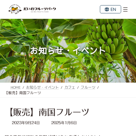
コ
ナ
ン
ビ
EN
テ
ゲ
ン
ー
ツ
シ
へ
ョ
ス
ン
キ
に
お知らせ・イベント
ッ
移
プ
動
HOME
お知らせ・イベント
カフェ
フルーツ
【販売】南国フルーツ
【販売】南国フルーツ
最
2023年9月24日
2025年1月6日
終
更