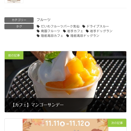
フルーツ
カテゴリー
タグ
だいわフルーツパーク気仙
ドライブスルー
南国フルーツ
岩手カフェ
岩手ドッグラン
陸前高田カフェ
陸前高田ドッグラン
前の記事
【カフェ】マンゴーサンデー
2023年9月3日
次の記事