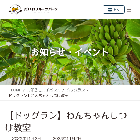
コ
ナ
ン
ビ
EN
テ
ゲ
ン
ー
ツ
シ
へ
ョ
ス
ン
キ
に
お知らせ・イベント
ッ
移
プ
動
HOME
お知らせ・イベント
ドッグラン
【ドッグラン】わんちゃんしつけ教室
【ドッグラン】わんちゃんしつ
け教室
最
2023年11月2日
2023年11月2日